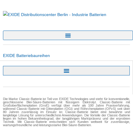
EXIDE Batteriebaureihen
Die Marke Classic-Batterie ist Teil von EXIDE Technologies und steht für konventionelle,
geschlossene Blei-Säure-Batterien mit flüssigem Elektrolyt. Classic-Batterie mit
Großoberflächenplatten (GroE) verfügt über mehr als 100 Jahre Praxiserfahrung,
während Classic-Batterie mit Gitterplatten (OGi) und Röhrchenplatten (OPzS) seit über
80 Jahren zuverlässig im Einsatz ist. Classic-Batterie bietet eine bewährte und
langlebige Lösung für unterschiedlichste Anwendungen. Die Vorteile der Classic-Batterie
liegen im hohen Bekanntheitsgrad, der langjährigen Marktpräsenz und der erprobten
Technik. Mit Classic-Batterie entscheiden sich Kunden weltweit für zuverlässige,
wartungsfreundliche und leistungsstarke Blei-Säure-Batterien.