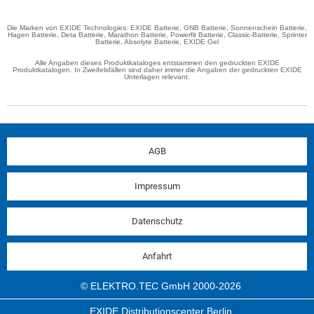
Die Marken von EXIDE Technologies: EXIDE Batterie, GNB Batterie, Sonnenschein Batterie,
Hagen Batterie, Deta Batterie, Marathon Batterie, Powerfit Batterie, Classic-Batterie, Sprinter
Batterie, Absolyte Batterie, EXIDE Gel
Alle Angaben dieses Produktkataloges entstammen den gedruckten EXIDE
Produktkatalogen. In Zweifelsfällen sind daher immer die Angaben der gedruckten EXIDE
Unterlagen relevant.
AGB
Impressum
Datenschutz
Anfahrt
© ELEKTRO.TEC GmbH 2000-2026
EXIDE Distributionscenter Berlin